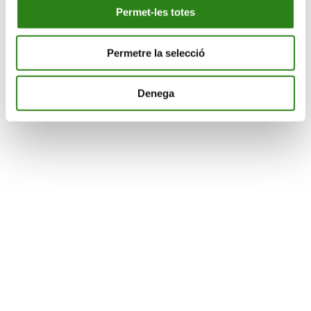
transmissió, cessió, utilització, alteració, explotació, reproducció,
Permet-les totes
distribució o comunicació pública, objecte de propietat intel·lectual,
sense l’autorització prèvia i expressa atorgada específicament a
aquest efecte per part de CRÈDIT ANDORRÀ, SA o del tercer
Permetre la selecció
titular dels drets, si escau. Els usuaris del WEB només podran fer un
ús privat i personal dels continguts, és a dir, només tindran dret a
visualitzar i fer còpies dels continguts per al seu ús personal i
exclusiu i hauran d’aplicar aquests drets sobre la base dels principis
Denega
de bona fe i la normativa aplicable. Queda absolutament prohibit
l’ús del WEB o de qualsevol dels seus elements amb finalitats
comercials o il·lícites. La utilització no autoritzada de la informació
continguda en aquest portal, així com els perjudicis ocasionats en els
drets de propietat intel·lectual, poden donar lloc a l’exercici de les
accions legals pertinents i, si escau, a les responsabilitats derivades
d’aquest exercici.
COMPROMISOS
CRÈDIT ANDORRÀ, SA es compromet a no realitzar publicitat
enganyosa. En aquest sentit, no es consideraran publicitat enganyosa
els errors formals o numèrics que es puguin trobar en el contingut de