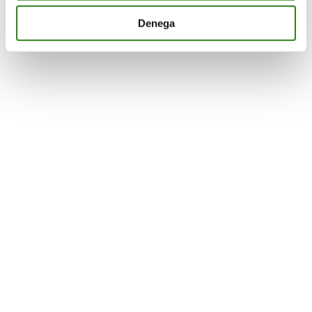
Google Analytics about
the visitor's device and
Denega
behavior. Tracks the
visitor across devices
and marketing channels.
lastExternal
Meta
Detects how the user
Permane
Referrer
Platforms,
reached the website by
nt
Inc.
registering their last
URL-address.
lastExternal
Meta
Detects how the user
Permane
ReferrerTime
Platforms,
reached the website by
nt
Inc.
registering their last
URL-address.
Vols rebre informació de les nostres
activitats?
Subscriu-te i rebràs les novetats que anem
programant.