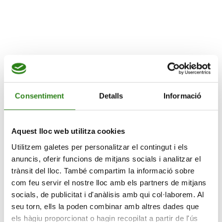
web com interactuen els visitants amb els llocs web mitjançant la
recopilació i notificació d'informació de forma anònima.
Durada
màxima
Nom
Proveïdor
Propòsit
de
l'emmagatz
_ga
Google
Used to send data to
2 anys
Google Analytics about
the visitor's device and
Consentiment
Detalls
Informació
behavior. Tracks the
visitor across devices
and marketing channels.
Aquest lloc web utilitza cookies
_ga_#
Google
Used to send data to
2 anys
Google Analytics about
Utilitzem galetes per personalitzar el contingut i els
the visitor's device and
anuncis, oferir funcions de mitjans socials i analitzar el
behavior. Tracks the
visitor across devices
trànsit del lloc. També compartim la informació sobre
and marketing channels.
com feu servir el nostre lloc amb els partners de mitjans
_gat
Google
Used to send data to
1 dia
socials, de publicitat i d'anàlisis amb qui col·laborem. Al
Google Analytics about
seu torn, ells la poden combinar amb altres dades que
the visitor's device and
els hàgiu proporcionat o hagin recopilat a partir de l'ús
behavior. Tracks the