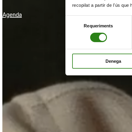
recopilat a partir de l'ús que
Agenda
Selecció
Requeriments
de
consentiment
Denega