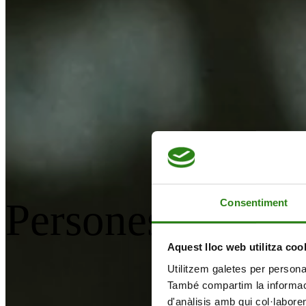
Persones com tu
Consentiment
Aquest lloc web utilitza coo
Utilitzem galetes per personali
També compartim la informació
d'anàlisis amb qui col·labore