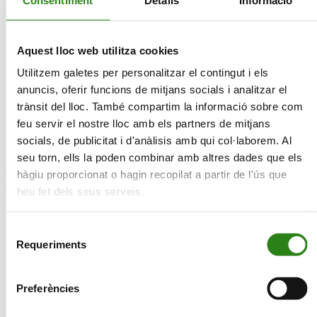
La visió actual de l’Univers
Ignasi Ribas
Aquest lloc web utilitza cookies
Història d’Andorra I
Utilitzem galetes per personalitzar el contingut i els
Oliver Vergés
anuncis, oferir funcions de mitjans socials i analitzar el
trànsit del lloc. També compartim la informació sobre com
Història del cinema
feu servir el nostre lloc amb els partners de mitjans
Jordi Puigdomènech
socials, de publicitat i d'anàlisis amb qui col·laborem. Al
seu torn, ells la poden combinar amb altres dades que els
hàgiu proporcionat o hagin recopilat a partir de l'ús que
Professorat
heu fet dels seus serveis.
Selecció
Salvador Vidal
Requeriments
de
consentiment
Preferències
Joaquim Llimona