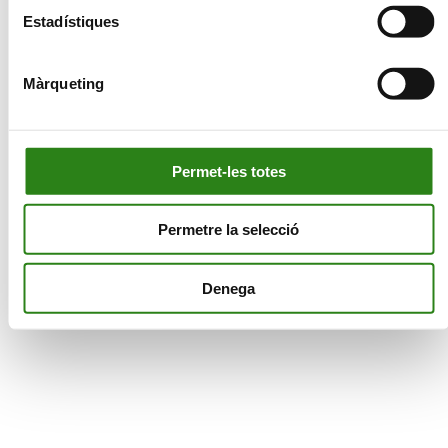
Estadístiques
Adrià Fortet
Màrqueting
Alfons Puga
Permet-les totes
Marta Crispí
Permetre la selecció
Abel Miró
Denega
Javier Jiménez
Cristina Segura