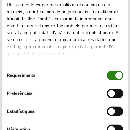
Utilitzem galetes per personalitzar el contingut i els
comunicacions
anuncis, oferir funcions de mitjans socials i analitzar el
de:
trànsit del lloc. També compartim la informació sobre
com feu servir el nostre lloc amb els partners de mitjans
socials, de publicitat i d'anàlisis amb qui col·laborem. Al
Viu en gran
seu torn, ells la poden combinar amb altres dades que
els hàgiu proporcionat o hagin recopilat a partir de l'ús
Universitat de l’experiència
que heu fet dels seus serveis.
Selecció
Requeriments
de
consentiment
Preferències
Estadístiques
Divulgació
Concerts
Màrqueting