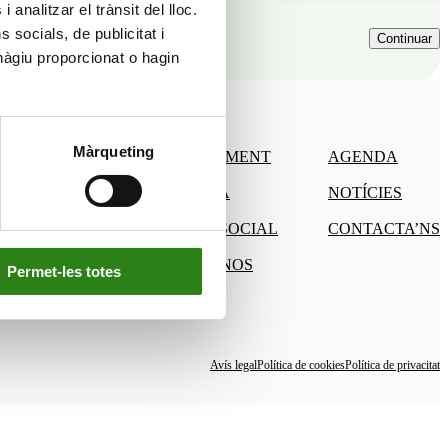
 analitzar el trànsit del lloc.
socials, de publicitat i
hàgiu proporcionat o hagin
Màrqueting
CONEIXEMENT
AGENDA
CULTURA
NOTÍCIES
SUPORT SOCIAL
CONTACTA’NS
CONEIX-NOS
Permet-les totes
Avís legal
Política de cookies
Política de privacitat