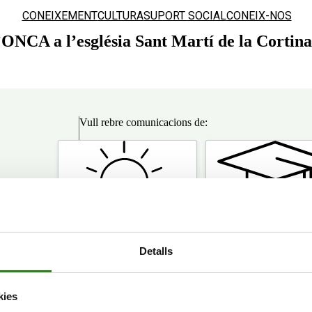
CONEIXEMENT
CULTURA
SUPORT SOCIAL
CONEIX-NOS
e l’ONCA a l’església Sant Martí de la Cortin
Vull rebre comunicacions de:
Vull
rebre
comunicacions
de:
de les
Detalls
Viu en gran
amant.
Universitat de l’expe
kies