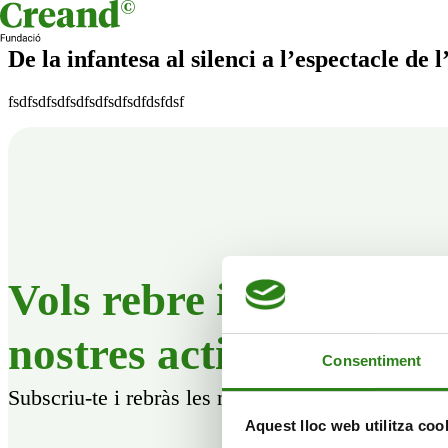
Skip to content
De la infantesa al silenci a l’espectacle d
fsdfsdfsdfsdfsdfsdfsdfdsfdsf
Vols rebre informació 
nostres activitats?
Consentiment
Subscriu-te i rebràs les novetats que anem progr
Aquest lloc web utilitza coo