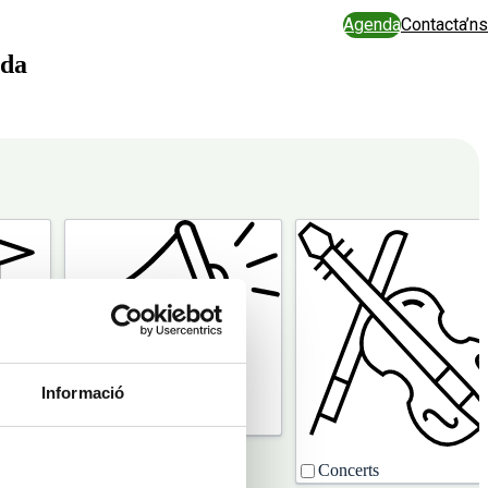
Agenda
Contacta’ns
ada
Informació
Divulgació
riència
Concerts