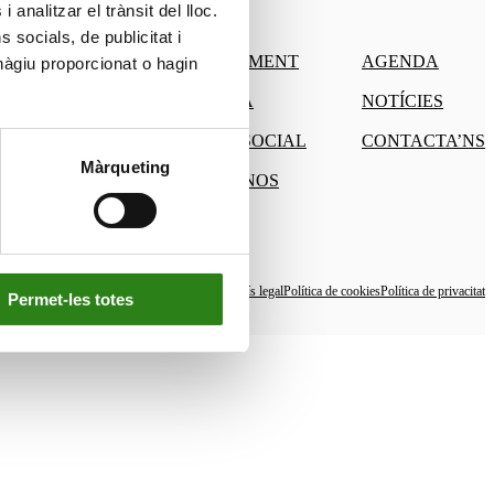
 analitzar el trànsit del lloc.
socials, de publicitat i
CONEIXEMENT
AGENDA
hàgiu proporcionat o hagin
CULTURA
NOTÍCIES
SUPORT SOCIAL
CONTACTA’NS
Màrqueting
CONEIX-NOS
Avís legal
Política de cookies
Política de privacitat
Permet-les totes