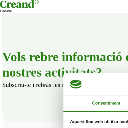
Skip to content
Vols rebre informació 
nostres activitats?
Subscriu-te i rebràs les novetats que anem progr
Consentiment
Aquest lloc web utilitza coo