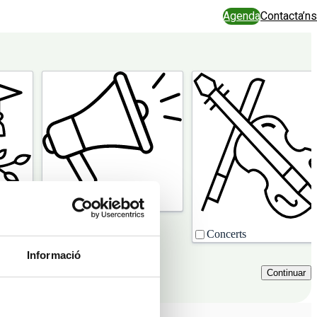
Agenda
Contacta’ns
Divulgació
riència
Concerts
Informació