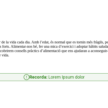
r de la vida cada dia. Amb l’edat, és normal que es tornin més fràgils, p
 forts. Alimentar-nos bé, fer una mica d’exercici i adoptar hàbits salud
escobrirem consells pràctics d’alimentació que ens ajudaran a aconseguir
e vida.
Recorda:
Lorem Ipsum dolor