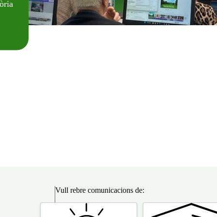
òria
Vull rebre comunicacions de:
Vull