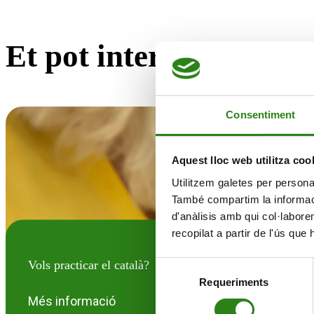
Et pot interesar
Consentiment
Aquest lloc web utilitza coo
Utilitzem galetes per personali
També compartim la informació
d'anàlisis amb qui col·labore
recopilat a partir de l'ús que
Vols practicar el català?
Selecció
Requeriments
de
consentiment
Més informació