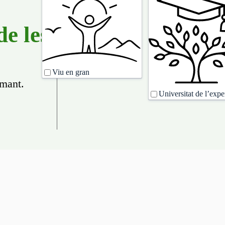
rebre
comunicacions
de:
de les
Viu en gran
amant.
Universitat de l’expe