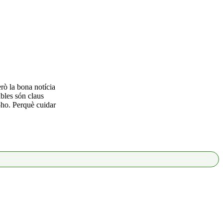
erò la bona notícia
ables són claus
-ho. Perquè cuidar