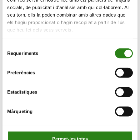
socials, de publicitat i d'anàlisis amb qui col·laborem. Al
Vols rebre informació de les nostres
seu torn, ells la poden combinar amb altres dades que
els hàgiu proporcionat o hagin recopilat a partir de l'ús
activitats?
que heu fet dels seus serveis.
Subscriu-te i rebràs les novetats que anem
programant.
Selecció
Requeriments
de
consentiment
Vull rebre comunicacions de:
Preferències
Vull
rebre
comunicacions
Estadístiques
de:
Màrqueting
Viu en gran
Permet-les totes
Universitat de l’experiència