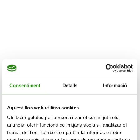
3 d’abril de 2026
HORARI
A les 21h
Descripció
Entrades – ASSOCIACIÓ DE SAXOFONISTES D
´ANDORRA
<).
Consentiment
Detalls
Informació
Recorda:
Lorem Ipsum dolor
Aquest lloc web utilitza cookies
Utilitzem galetes per personalitzar el contingut i els
Et pot interesar
anuncis, oferir funcions de mitjans socials i analitzar el
trànsit del lloc. També compartim la informació sobre
com feu servir el nostre lloc amb els partners de mitjans