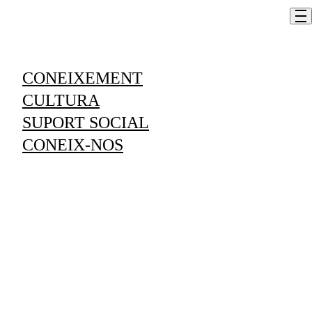
Skip to content
CONEIXEMENT
Concert de l’ONCA amb els solistes del
CULTURA
Sax Fest
SUPORT SOCIAL
CONEIX-NOS
Em vull inscriure
Informació
LLOC
Centre de Congressos d’Andorra la Vella
DATA