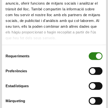
anuncis, oferir funcions de mitjans socials i analitzar el
trànsit del lloc. També compartim la informació sobre
com feu servir el nostre lloc amb els partners de mitjans
Viu en gran
socials, de publicitat i d'anàlisis amb qui col·laborem. Al
seu torn, ells la poden combinar amb altres dades que
Universitat de l’experiència
els hàgiu proporcionat o hagin recopilat a partir de l'ús
que heu fet dels seus serveis.
Selecció
Requeriments
de
consentiment
Preferències
Divulgació
Estadístiques
Concerts
Màrqueting