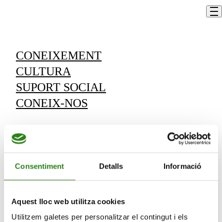
Skip to content
Un profesor
Un cargo
CONEIXEMENT
CULTURA
Vols rebre informació de les nostres
SUPORT SOCIAL
activitats?
CONEIX-NOS
Subscriu-te i rebràs les novetats que anem
programant.
Vull rebre comunicacions de:
Consentiment
Detalls
Informació
Vull
rebre
Aquest lloc web utilitza cookies
comunicacions
Utilitzem galetes per personalitzar el contingut i els
de: