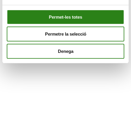
Permet-les totes
Permetre la selecció
Denega
CONEIXEMENT
AGENDA
CULTURA
NOTÍCIES
SUPORT SOCIAL
CONTACTA’NS
CONEIX-NOS
© 2026 Creand
Avís legal
Política de cookies
Política de privacitat