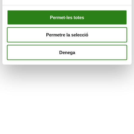
Permet-les totes
Permetre la selecció
Denega
CONEIXEMENT
AGENDA
CULTURA
NOTÍCIES
SUPORT SOCIAL
CONTACTA’NS
CONEIX-NOS
© 2026 Creand
Avís legal
Política de cookies
Política de privacitat