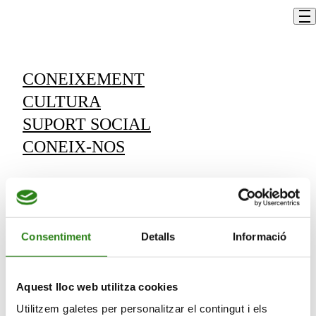
Skip to content
Un profesor
Un cargo
CONEIXEMENT
CULTURA
Vols rebre informació de les nostres
SUPORT SOCIAL
activitats?
CONEIX-NOS
Subscriu-te i rebràs les novetats que anem
programant.
Vull rebre comunicacions de:
Consentiment
Detalls
Informació
Vull
rebre
Aquest lloc web utilitza cookies
comunicacions
Utilitzem galetes per personalitzar el contingut i els
de: