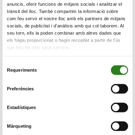
anuncis, oferir funcions de mitjans socials i analitzar el
trànsit del lloc. També compartim la informació sobre
com feu servir el nostre lloc amb els partners de mitjans
Viu en gran
socials, de publicitat i d'anàlisis amb qui col·laborem. Al
seu torn, ells la poden combinar amb altres dades que
Universitat de l’experiència
els hàgiu proporcionat o hagin recopilat a partir de l'ús
que heu fet dels seus serveis.
Selecció
Requeriments
de
consentiment
Preferències
Divulgació
Estadístiques
Concerts
Màrqueting