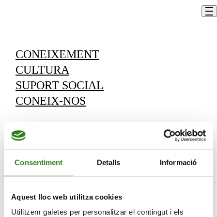
Skip to content
Un profesor
Un cargo
CONEIXEMENT
CULTURA
Vols rebre informació de les nostres
SUPORT SOCIAL
activitats?
CONEIX-NOS
Subscriu-te i rebràs les novetats que anem
programant.
Vull rebre comunicacions de:
Consentiment
Detalls
Informació
Vull
rebre
Aquest lloc web utilitza cookies
comunicacions
Utilitzem galetes per personalitzar el contingut i els
de: