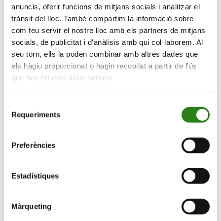
anuncis, oferir funcions de mitjans socials i analitzar el
trànsit del lloc. També compartim la informació sobre
com feu servir el nostre lloc amb els partners de mitjans
Viu en gran
socials, de publicitat i d'anàlisis amb qui col·laborem. Al
seu torn, ells la poden combinar amb altres dades que
Universitat de l’experiència
els hàgiu proporcionat o hagin recopilat a partir de l'ús
que heu fet dels seus serveis.
Selecció
Requeriments
de
consentiment
Preferències
Divulgació
Estadístiques
Concerts
Màrqueting