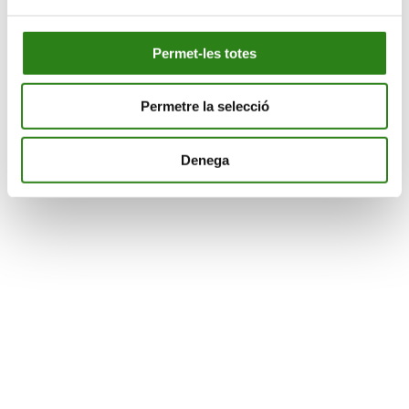
Permet-les totes
Permetre la selecció
Denega
CONEIXEMENT
AGENDA
CULTURA
NOTÍCIES
SUPORT SOCIAL
CONTACTA’NS
CONEIX-NOS
© 2026 Creand
Avís legal
Política de cookies
Política de privacitat