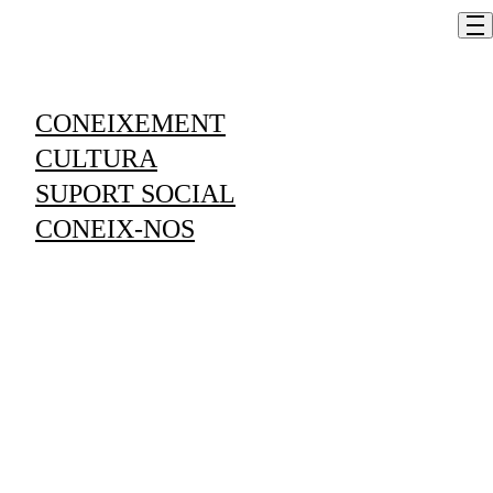
Skip to content
CONEIXEMENT
Estimula la memòria
CULTURA
SUPORT SOCIAL
Em vull inscriure
CONEIX-NOS
Informació
LLOC
L'espai, centre social d’activitats i formació
DURADA
Del 6 de juliol al 26 d'agost de 2026