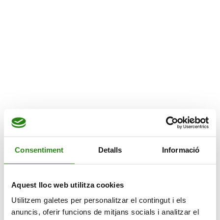
Vols practicar el català?
Més informació
VIU EN GRAN
Català oral
Consentiment
Detalls
Informació
L’espai, centre social d’activitats i formació
Aquest lloc web utilitza cookies
09.07.2026 – 27.08.2026
Utilitzem galetes per personalitzar el contingut i els
anuncis, oferir funcions de mitjans socials i analitzar el