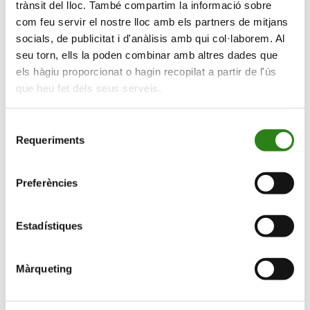
trànsit del lloc. També compartim la informació sobre
com feu servir el nostre lloc amb els partners de mitjans
socials, de publicitat i d'anàlisis amb qui col·laborem. Al
seu torn, ells la poden combinar amb altres dades que
els hàgiu proporcionat o hagin recopilat a partir de l'ús
que heu fet dels seus serveis.
Selecció
Requeriments
de
consentiment
Estimularàs les teves capacitats cognitives, com la
Preferències
memòria
VIU EN GRAN
Més informació
Estadístiques
Estimula la memòria
Màrqueting
L’espai, centre social d’activitats i formació