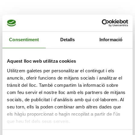
Consentiment
Detalls
Informació
Estimularàs les teves capacitats cognitives, com la
memòria
Aquest lloc web utilitza cookies
VIU EN GRAN
Utilitzem galetes per personalitzar el contingut i els
Més informació
anuncis, oferir funcions de mitjans socials i analitzar el
trànsit del lloc. També compartim la informació sobre
Estimula la memòria
com feu servir el nostre lloc amb els partners de mitjans
socials, de publicitat i d'anàlisis amb qui col·laborem. Al
L’espai, centre social d’activitats i formació
seu torn, ells la poden combinar amb altres dades que
els hàgiu proporcionat o hagin recopilat a partir de l'ús
06.07.2026 – 26.08.2026
que heu fet dels seus serveis.