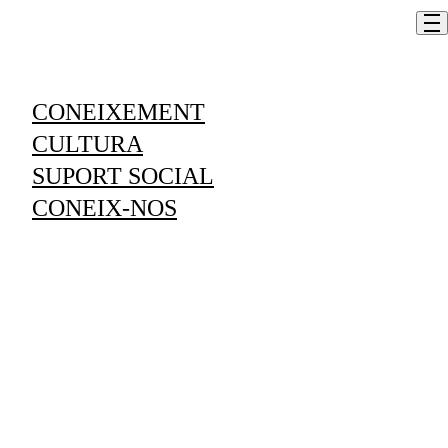
Skip to content
CONEIXEMENT
CULTURA
Agenda
SUPORT SOCIAL
Vols estar al cas dels propers esdeveniments?
CONEIX-NOS