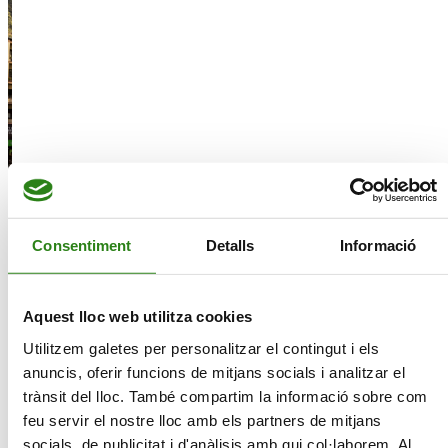
Sr. Antoni Pintat Mas
Sr. Jaume Casal Mor
Sra. Rosa Pintat Santolària
Sr. Xavier Cornella Castel
Sra. Francesca Ros Pascuet
Consentiment
Detalls
Informació
Patronat
President
Vicepresident
Patrona
Patró
Directora
Aquest lloc web utilitza cookies
Utilitzem galetes per personalitzar el contingut i els
anuncis, oferir funcions de mitjans socials i analitzar el
Memòria d’activitats
trànsit del lloc. També compartim la informació sobre com
feu servir el nostre lloc amb els partners de mitjans
Coneix més a fons la nostra activitat anual.
socials, de publicitat i d'anàlisis amb qui col·laborem. Al