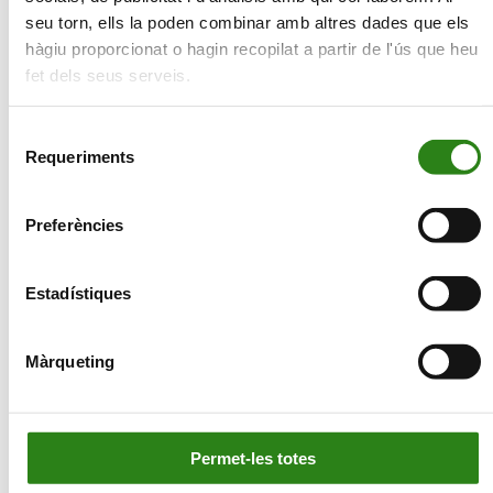
seu torn, ells la poden combinar amb altres dades que els
hàgiu proporcionat o hagin recopilat a partir de l'ús que heu
fet dels seus serveis.
2025
20
Selecció
Requeriments
de
consentiment
Memòria
Mem
Preferències
Descarregar
Descar
Estadístiques
Màrqueting
Vols rebre informació de les nostres
activitats?
Permet-les totes
Subscriu-te i rebràs les novetats que anem