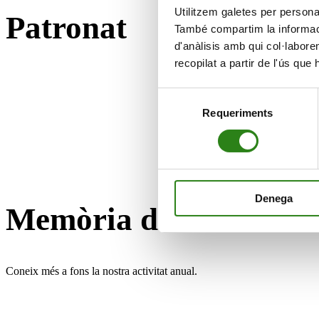
Sr. Antoni Pintat Mas
Sr. Jaume Casal Mor
Sra. Rosa Pintat Santolària
Sr. Xavier Cornella Castel
Sra. Francesca Ros Pascuet
Utilitzem galetes per personali
Patronat
També compartim la informació
President
Vicepresident
Patrona
Patró
Directora
d'anàlisis amb qui col·labore
recopilat a partir de l'ús que
Selecció
Requeriments
de
consentiment
Denega
Memòria d’activitats
Coneix més a fons la nostra activitat anual.