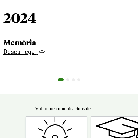
2024
Memòria
Descarregar
Vull rebre comunicacions de:
Vull
rebre
comunicacions