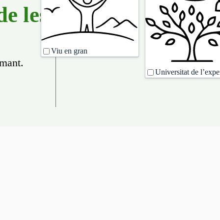
de:
de les
Viu en gran
amant.
Universitat de l’expe