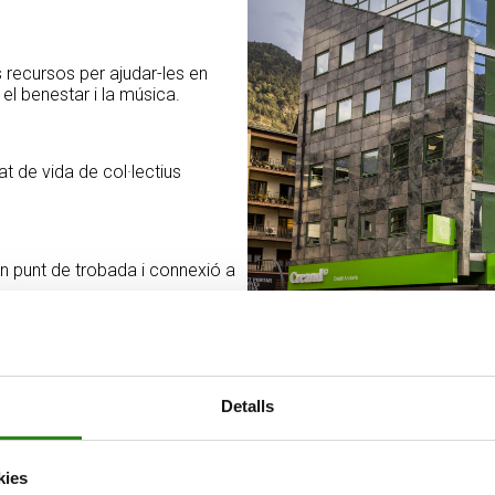
ls recursos per ajudar-les en
el benestar i la música.
at de vida de col·lectius
un punt de trobada i connexió a
Detalls
kies