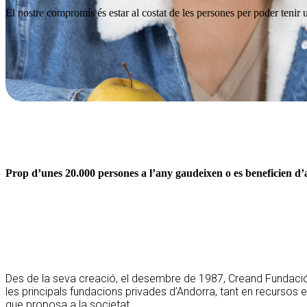
El nostre compromís és estar al costat de les persones per poder tenir u
Prop d’unes 20.000 persones a l’any gaudeixen o es beneficien d
Des de la seva creació, el desembre de 1987, Creand Fundaci
les principals fundacions privades d’Andorra, tant en recursos
que proposa a la societat.