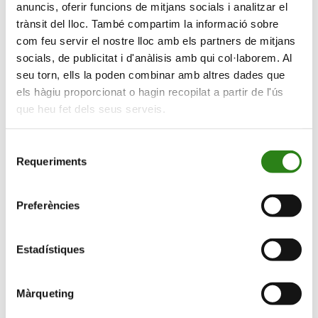
anuncis, oferir funcions de mitjans socials i analitzar el
l’ONCA a l’església Sant Martí de la
trànsit del lloc. També compartim la informació sobre
Cortinada
com feu servir el nostre lloc amb els partners de mitjans
socials, de publicitat i d'anàlisis amb qui col·laborem. Al
fsdfsdfsdfsdfsdfsdfsdfdsfdsf
seu torn, ells la poden combinar amb altres dades que
els hàgiu proporcionat o hagin recopilat a partir de l'ús
que heu fet dels seus serveis.
Vols rebre informació de les nostres
activitats?
Selecció
Subscriu-te i rebràs les novetats que anem
Requeriments
de
programant.
consentiment
Preferències
Vull rebre comunicacions de:
Estadístiques
Vull
rebre
comunicacions
Màrqueting
de: