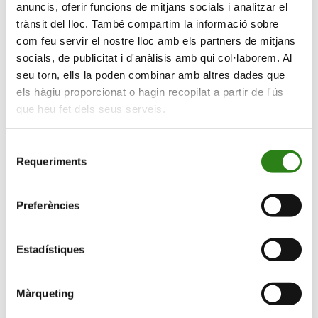
anuncis, oferir funcions de mitjans socials i analitzar el
l’ONCA a l’església Sant Martí de la
trànsit del lloc. També compartim la informació sobre
Cortinada
com feu servir el nostre lloc amb els partners de mitjans
socials, de publicitat i d'anàlisis amb qui col·laborem. Al
fsdfsdfsdfsdfsdfsdfsdfdsfdsf
seu torn, ells la poden combinar amb altres dades que
els hàgiu proporcionat o hagin recopilat a partir de l'ús
que heu fet dels seus serveis.
Vols rebre informació de les nostres
activitats?
Selecció
Subscriu-te i rebràs les novetats que anem
Requeriments
de
programant.
consentiment
Preferències
Vull rebre comunicacions de:
Estadístiques
Vull
rebre
comunicacions
Màrqueting
de: