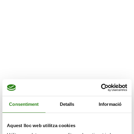
Vols practicar el català?
Més informació
VIU EN GRAN
Consentiment
Detalls
Informació
Català oral
Aquest lloc web utilitza cookies
L’espai, centre social d’activitats i formació