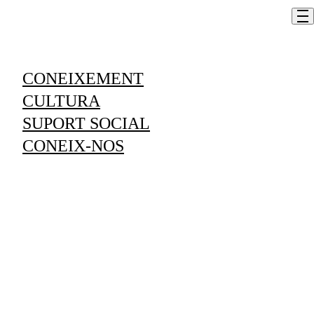
Skip to content
CONEIXEMENT
Organitza els teus fitxers
CULTURA
SUPORT SOCIAL
Em vull inscriure
CONEIX-NOS
Informació
LLOC
L'espai, centre social d’activitats i formació
DURADA
Del 2 al 25 de juny de 2026