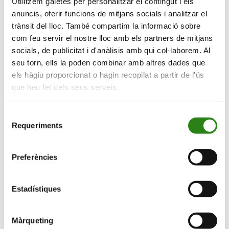
Utilitzem galetes per personalitzar el contingut i els
09.07.2026 – 27.08.2026
anuncis, oferir funcions de mitjans socials i analitzar el
trànsit del lloc. També compartim la informació sobre
com feu servir el nostre lloc amb els partners de mitjans
socials, de publicitat i d'anàlisis amb qui col·laborem. Al
seu torn, ells la poden combinar amb altres dades que
els hàgiu proporcionat o hagin recopilat a partir de l'ús
que heu fet dels seus serveis.
Selecció
Requeriments
de
consentiment
Preferències
Estimularàs les teves capacitats cognitives, com la
memòria
Estadístiques
VIU EN GRAN
Més informació
Màrqueting
Estimula la memòria