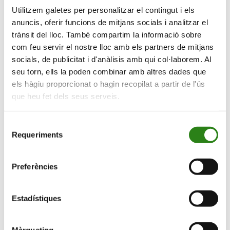
L’espai, centre social d’activitats i formació
Utilitzem galetes per personalitzar el contingut i els
anuncis, oferir funcions de mitjans socials i analitzar el
09.07.2026 – 27.08.2026
trànsit del lloc. També compartim la informació sobre
com feu servir el nostre lloc amb els partners de mitjans
socials, de publicitat i d'anàlisis amb qui col·laborem. Al
seu torn, ells la poden combinar amb altres dades que
els hàgiu proporcionat o hagin recopilat a partir de l'ús
que heu fet dels seus serveis.
Selecció
Requeriments
de
consentiment
Preferències
Estimularàs les teves capacitats cognitives, com la
memòria
Estadístiques
VIU EN GRAN
Més informació
Màrqueting