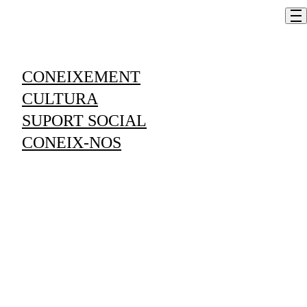
Skip to content
CONEIXEMENT
Treu tot el partit del teu Mac
CULTURA
SUPORT SOCIAL
Em vull inscriure
CONEIX-NOS
Informació
LLOC
L'espai, centre social d’activitats i formació
DURADA
De l’1 al 22 de juny de 2026