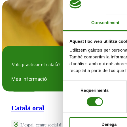
Consentiment
Aquest lloc web utilitza coo
Utilitzem galetes per personali
També compartim la informació
d'anàlisis amb qui col·labore
Vols practicar el català?
recopilat a partir de l'ús que
Més informació
Selecció
VIU EN GRAN
Requeriments
de
consentiment
Català oral
Denega
L’espai, centre social d’activitats i formació