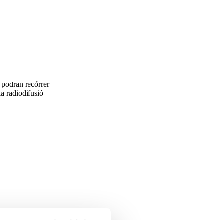
ts podran recórrer
la radiodifusió