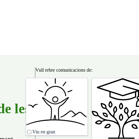
Vull rebre comunicacions de:
Vull
rebre
comunicacions
de:
de les
Viu en gran
amant.