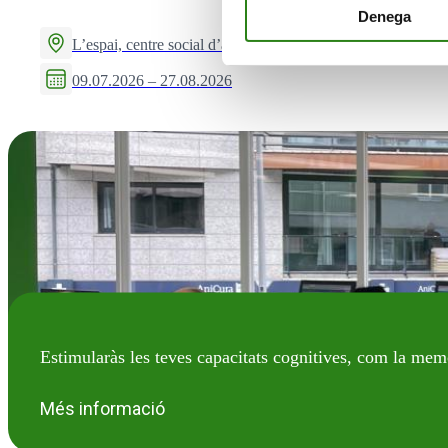
Denega
L’espai, centre social d’activitats i formació
09.07.2026 – 27.08.2026
Estimularàs les teves capacitats cognitives, com la mem
Més informació
VIU EN GRAN