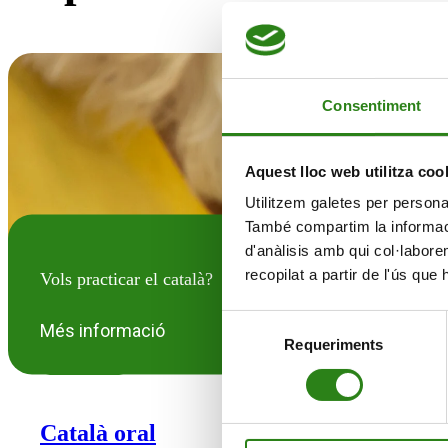
Consentiment
Aquest lloc web utilitza coo
Utilitzem galetes per personali
També compartim la informació
d'anàlisis amb qui col·labore
recopilat a partir de l'ús que
Vols practicar el català?
Selecció
Més informació
Requeriments
de
VIU EN GRAN
consentiment
Català oral